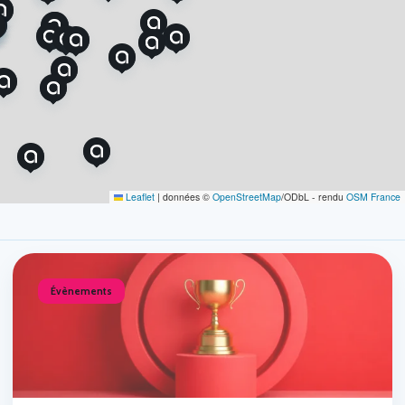
LEP RURAL PRIVÉ LE SAVÈS
Plus d’information
7 Place des Marchands, 31370 RIEUMES
CESTAC LA GARDIOLE
Plus d’information
2 rue du Couvent, 34770 GIGEAN
LYCÉE TERRE NOUVELLE
Plus d’information
2 Avenue des Martyrs de la Résistance, 48100
MARVEJOLS
LYCÉE SAINTE CÉCILE
Plus d’information
1 Avenue du Breuil, 81000 ALBI
Leaflet
|
données ©
OpenStreetMap
/ODbL - rendu
OSM France
LYCÉE PROFESSIONNEL JEANNE D’ARC
Plus d’information
Site Marguerite Marie, 19 rue de la fraternité,
12100 MILLAU
Évènements
LYCÉE FRANÇOIS MARTY
Plus d’information
348 Chemin du Mas de Castanié, 12200
MONTEILS
LYCÉE PROFESSIONNEL SAINT
DOMINIQUE
Plus d’information
17 Lices Georges Pompidou, 8100 ALBI