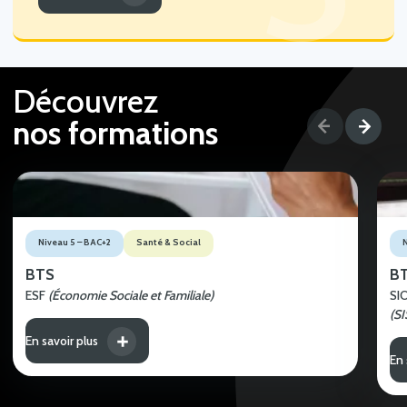
Découvrez
nos formations
Niveau 5 – BAC+2
Santé & Social
BTS
B
ESF
(Économie Sociale et Familiale)
SI
(SI
En savoir plus
En 