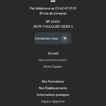
LYCÉE PROFESSIONNEL SAINT-ÉTIENNE
Par téléphone au 05 62 47 01 01
Plus d’information
49 rue des Soubirous, 46000 CAHORS
85 rue de Limayrac
LYCÉE NOTRE-DAME SAINT-PRIVAT
BP 25202
Plus d’information
Avenue Maréchal de Lattre de Tassigny,
31079 TOULOUSE CEDEX 5
48000 MENDE
LYCÉE HÔTELIER SAINT-JOSEPH
Contactez-nous
Plus d’information
24 avenue Etienne Soulie, 12200
VILLEFRANCHE DE ROUERGUE
Accueil
ENSEMBLE SCOLAIRE DE LA SALLE
Plus d’information
Qui sommes-nous ?
11 Boulevard Clémenceau, 81100 CASTRES
Notre Équipe
ESQESE – ICT
Plus d’information
31 rue de la Fonderie, BP7012, 31068
TOULOUSE CEDEX 7
Nos Formations
LEAP BEAU SOLEIL
Nos Établissements
Plus d’information
17 Rue Beau Soleil, 66400 CERET
Informations pratiques
CAMPUS LA SALLE SAINT-CHRISTOPHE
Espace Apprenti
Plus d’information
Domaine de Belliard, 32140 MASSEUBE