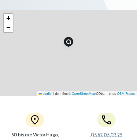
+
−
Leaflet
|
données ©
OpenStreetMap
/ODbL - rendu
OSM France
50 bis rue Victor Hugo,
05 62 05 03 25