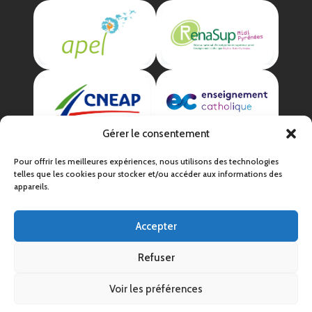
Gérer le consentement
Pour offrir les meilleures expériences, nous utilisons des technologies
telles que les cookies pour stocker et/ou accéder aux informations des
appareils.
Accepter
Mentions légales
Politique de confidentialité
Refuser
CGV
Voir les préférences
Un site par
l'Atelier La Fille