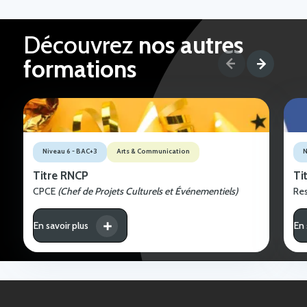
Découvrez
nos autres
formations
Niveau 6 - BAC+3
Arts & Communication
N
Titre RNCP
Ti
CPCE
(Chef de Projets Culturels et Événementiels)
Re
En savoir plus
En 