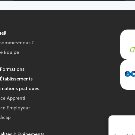
eil
 sommes-nous ?
e Équipe
 Formations
Établissements
rmations pratiques
ce Apprenti
ace Employeur
dicap
alités & Événements