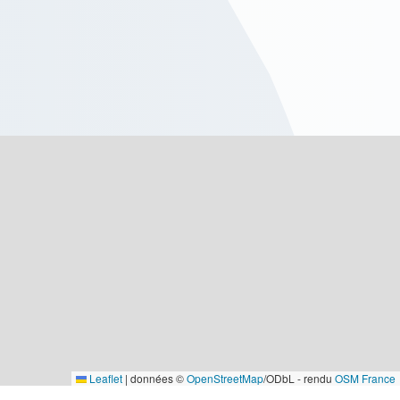
Leaflet
|
données ©
OpenStreetMap
/ODbL - rendu
OSM France