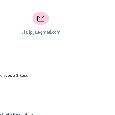
ufa.lp.ja@gmail.com
 élèves à 3 Bacs
n Unité Facultative