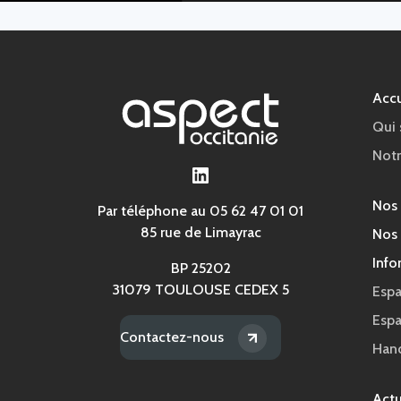
Accu
Qui
Notr
LinkedIn
Nos
Par téléphone au 05 62 47 01 01
85 rue de Limayrac
Nos 
Info
BP 25202
31079 TOULOUSE CEDEX 5
Espa
Esp
Contactez-nous
Han
Actu