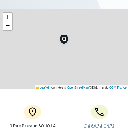
+
−
Leaflet
|
données ©
OpenStreetMap
/ODbL - rendu
OSM France
3 Rue Pasteur, 30110 LA
04 66 34 06 72