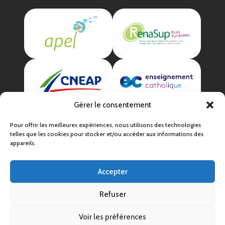
Gérer le consentement
Pour offrir les meilleures expériences, nous utilisons des technologies
telles que les cookies pour stocker et/ou accéder aux informations des
appareils.
Accepter
Mentions légales
Politique de confidentialité
Refuser
CGV
Voir les préférences
Un site par
l'Atelier La Fille