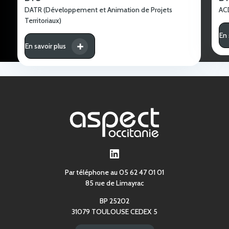
DATR (Développement et Animation de Projets
A
Territoriaux)
En 
En savoir plus
LinkedIn
Par téléphone au 05 62 47 01 01
85 rue de Limayrac
BP 25202
31079 TOULOUSE CEDEX 5