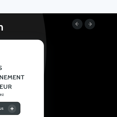
n
S
GNEMENT
IEUR
ez
us