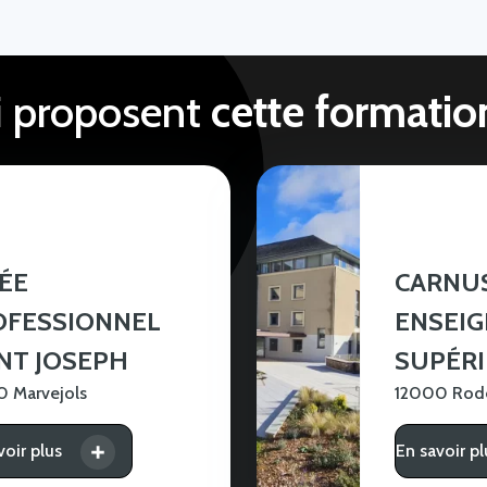
i proposent
cette formatio
ÉE
CARNU
OFESSIONNEL
ENSEI
NT JOSEPH
SUPÉR
 Marvejols
12000 Rod
voir plus
En savoir pl