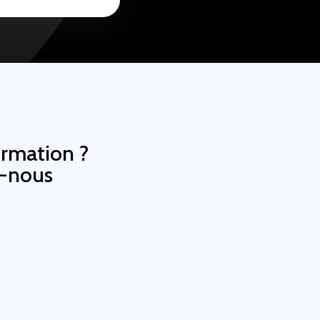
ormation ?
z-nous