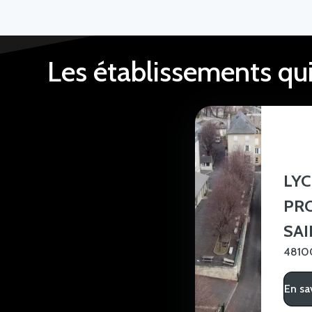
Les établissements qu
LYC
PR
SAI
48100
En sa