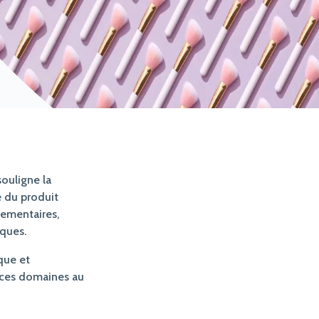
souligne la
 du produit
lementaires,
ques.
que et
s ces domaines au