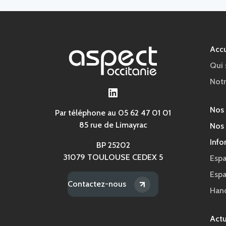
Accu
Qui
Notr
LinkedIn
Nos
Par téléphone au 05 62 47 01 01
85 rue de Limayrac
Nos 
Info
BP 25202
31079 TOULOUSE CEDEX 5
Espa
Esp
Contactez-nous
Han
Actu