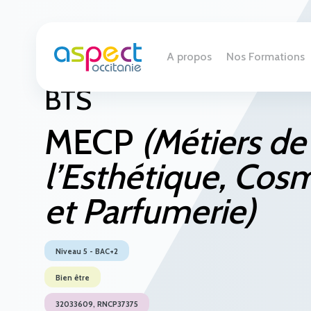
A propos
Nos Formations
BTS
MECP
(Métiers de
l’Esthétique, Cos
et Parfumerie)
Niveau 5 - BAC+2
Bien être
32033609, RNCP37375