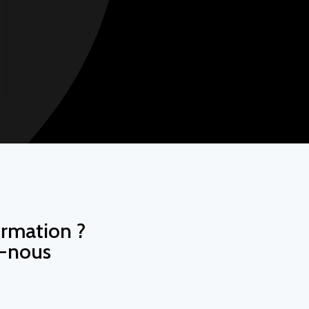
ormation ?
z-nous