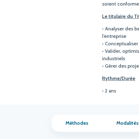
soient conformes
Le titulaire du 
• Analyser des b
l’entreprise
• Conceptualiser
• Valider, optim
industriels
• Gérer des proj
Rythme/Durée
• 2 ans
Méthodes
Modalités