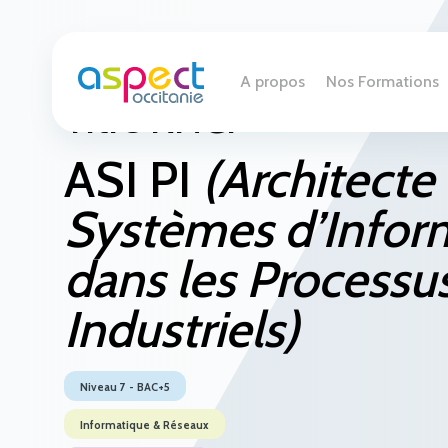
A propos
Nos Formations
Titre RNCP
ASI PI
(Architecte
Systèmes d’Infor
dans les Processu
Industriels)
Niveau 7 - BAC+5
Informatique & Réseaux