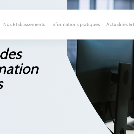
Nos Établissements
Informations pratiques
Actualités 
 des
mation
s