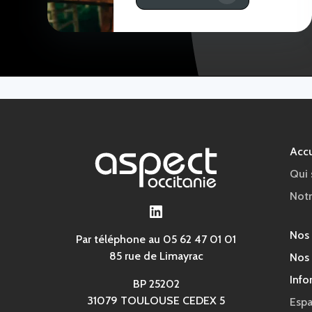
Accu
Qui
Notr
LinkedIn
Nos
Par téléphone au 05 62 47 01 01
85 rue de Limayrac
Nos 
Info
BP 25202
31079 TOULOUSE CEDEX 5
Espa