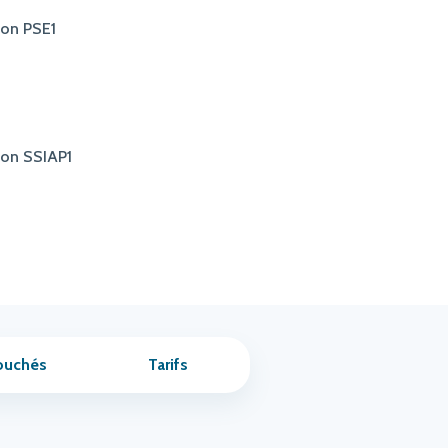
ion PSE1
tion SSIAP1
ouchés
Tarifs