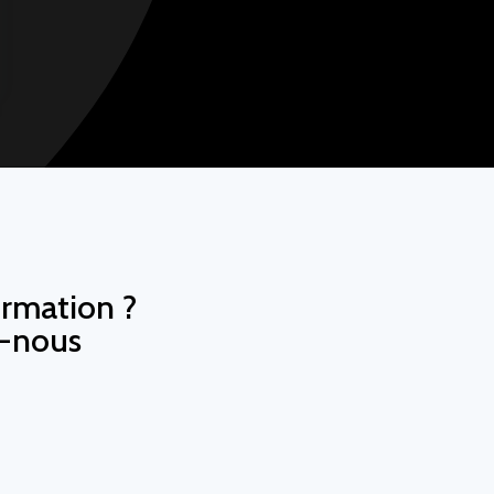
ormation ?
z-nous