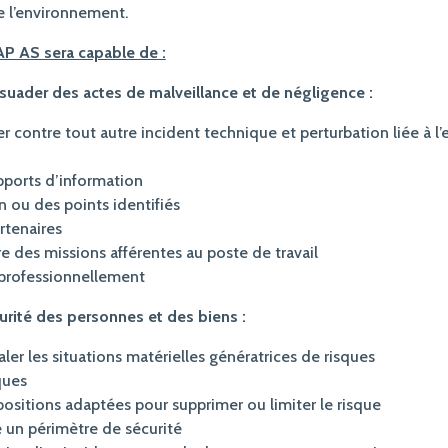
de l’environnement.
CAP AS sera capable de :
issuader des actes de malveillance et de négligence :
ter contre tout autre incident technique et perturbation liée à 
upports d’information
n ou des points identifiés
artenaires
e des missions afférentes au poste de travail
professionnellement
curité des personnes et des biens :
aler les situations matérielles génératrices de risques
sques
spositions adaptées pour supprimer ou limiter le risque
e un périmètre de sécurité