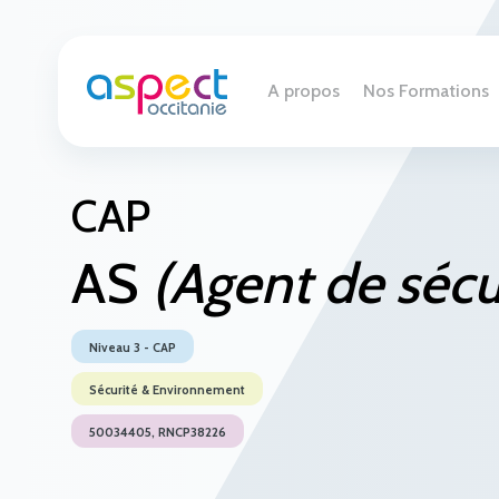
A propos
Nos Formations
CAP
AS
(Agent de sécu
Niveau 3 - CAP
Sécurité & Environnement
50034405, RNCP38226