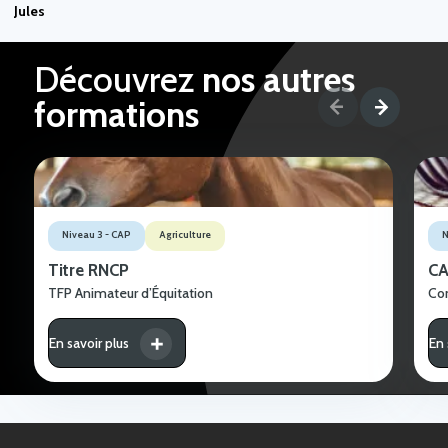
Jules
Découvrez
nos autres
formations
Niveau 3 - CAP
Agriculture
N
Titre RNCP
C
TFP Animateur d’Équitation
Com
En savoir plus
En 