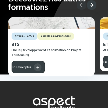
formations
Niveau 5 - BAC+2
Sécurité & Environnement
N
BTS
B
DATR (Développement et Animation de Projets
A
Territoriaux)
En 
En savoir plus