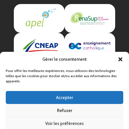
Gérer le consentement
Pour offrir les meilleures expériences, nous utilisons des technologies
telles que les cookies pour stocker et/ou accéder aux informations des
appareils.
Accepter
Mentions légales
Politique de confidentialité
Refuser
CGV
Voir les préférences
Un site par
l'Atelier La Fille