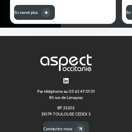
En savoir plus
En 
LinkedIn
Par téléphone au 05 62 47 01 01
85 rue de Limayrac
BP 25202
31079 TOULOUSE CEDEX 5
Contactez-nous