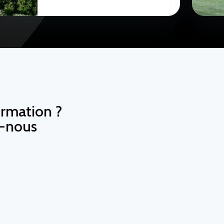
ormation ?
z-nous