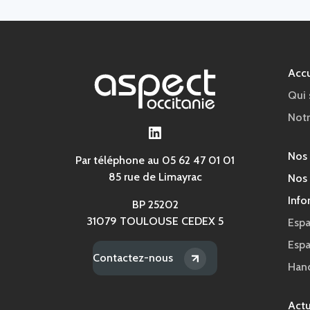
Accu
Qui
Notr
LinkedIn
Nos
Par téléphone au 05 62 47 01 01
85 rue de Limayrac
Nos 
Info
BP 25202
31079 TOULOUSE CEDEX 5
Espa
Esp
Contactez-nous
Han
Actu