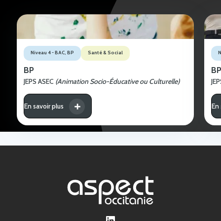
Niveau 4 - BAC, BP
Santé & Social
N
BP
B
JEPS ASEC
(Animation Socio-Éducative ou Culturelle)
JEP
En savoir plus
En 
LinkedIn