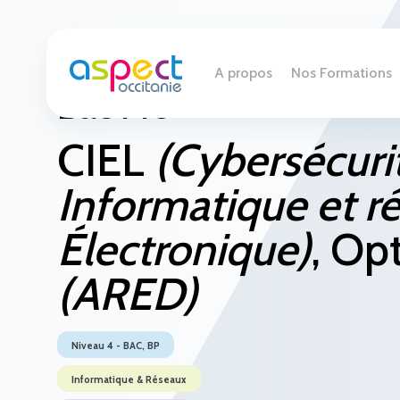
A propos
Nos Formations
Bac Pro
CIEL
(Cybersécuri
Informatique et r
Électronique)
, Op
(ARED)
Niveau 4 - BAC, BP
Informatique & Réseaux