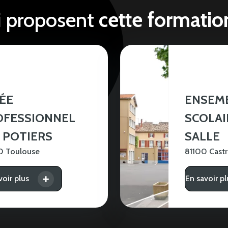
i proposent
cette formatio
ÉE
ENSEM
OFESSIONNEL
SCOLAI
 POTIERS
SALLE
0 Toulouse
81100 Castr
voir plus
En savoir pl