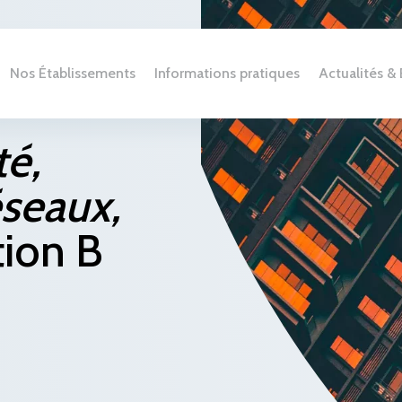
Nos Établissements
Informations pratiques
Actualités 
té,
éseaux,
tion B