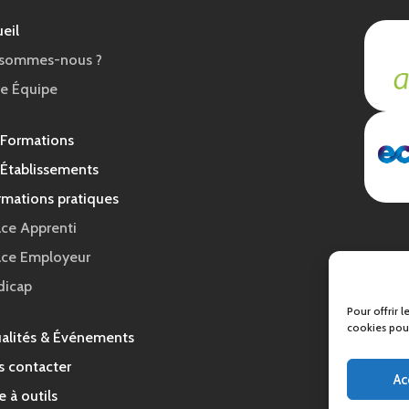
eil
 sommes-nous ?
e Équipe
 Formations
Établissements
rmations pratiques
ce Apprenti
ace Employeur
dicap
Pour offrir 
cookies pour
alités & Événements
 contacter
Ac
e à outils