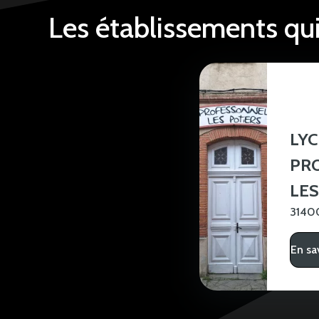
Les établissements qu
LYC
PR
LES
3140
En sa