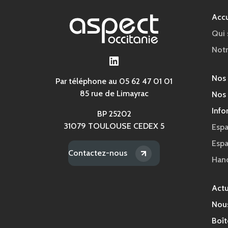
Accu
Qui
Notr
LinkedIn
Nos
Par téléphone au 05 62 47 01 01
85 rue de Limayrac
Nos 
Info
BP 25202
31079 TOULOUSE CEDEX 5
Espa
Esp
Contactez-nous
Han
Actu
Nous
Boît