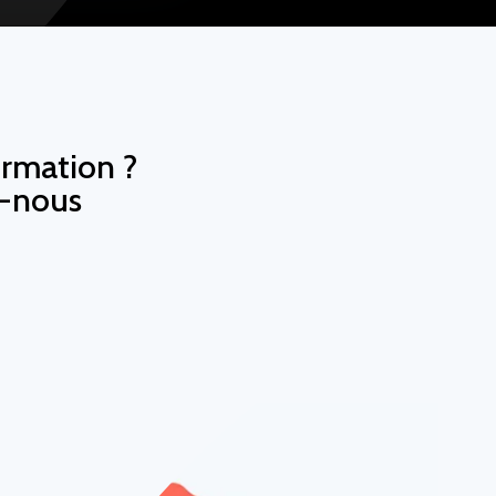
ormation ?
z-nous